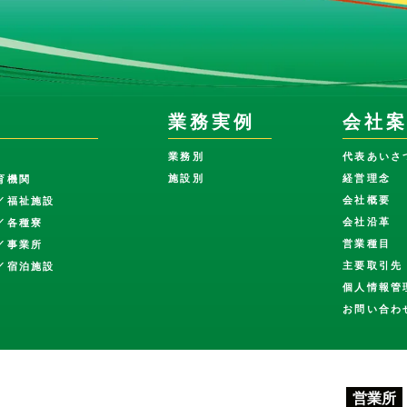
業務実例
会社
業務別
代表あいさ
施設別
経営理念
育機関
会社概要
／福祉施設
会社沿革
／各種寮
営業種目
／事業所
主要取引先
／宿泊施設
個人情報管
お問い合わ
営業所