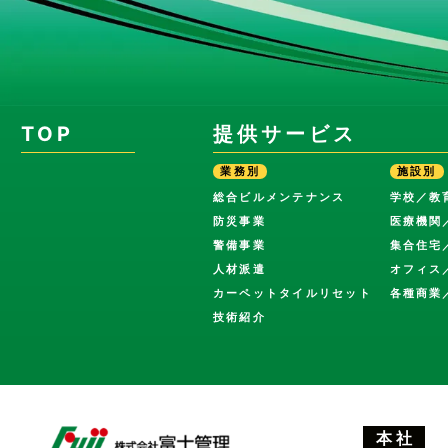
TOP
提供サービス
業務別
施設別
総合ビルメンテナンス
学校／教
防災事業
医療機関
警備事業
集合住宅
人材派遣
オフィス
カーペットタイルリセット
各種商業
技術紹介
本 社