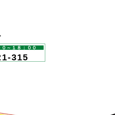
。
００～１８：００
21-315